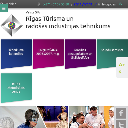
rtrit@rtrit.lv
LV
Meklēt
(+371) 67 57 55 80
/
Ielogoties
Valsts SIA
Rīgas Tūrisma un
radošās industrijas tehnikums
Tehnikuma
UZŅEMŠANA
Mācības
Stundu saraksts
kalendārs
2026./2027. m.g.
pieaugušajiem un
tālākizglītība
A+
a-
RTRIT
Metodiskais
centrs