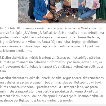
No 13. līdz 18. novembra norisinās starptautiskā GastroWaste mācību
aktivitāte Spānijā, Valencijā. Šajā aktivitātē piedalās piecas tehnikuma
profesionālās izglītības skolotājas ēdināšanas jomā – Inese Bedeice,
Ligita Šefere, Laila Vilmane, Santa Rūja un Ināra Liepiņa, papildinot
savas zināšanas pilnvērtīgā izejvielu izmantošanā, mazinot pārtikas
atkritumu daudzumu.
Mācību aktivitātes mērķis ir sniegt zināšanas par ilgtspējīgu pārtiku,
klimata pārmaiņām un palielināt informētību par šiem jēdzieniem, kā
arī iedvesmot dalībniekus izmantot šīs zināšanas ikdienā un dalīties ar
tām.
Mācību aktivitātes laikā dalībnieki ne tikai iegūs teorētiskas zināšanas
un dalīsies ar savām prasmēm, bet arī mācīsies par ilgtspējīgu virtuvi,
kuras pamatā ir sezonālu pārtikas produktu izmantošana, kas prasa
minimālu transportēšanu un pārtikas produktu atlikumu atkārtotu
izmantošanu. Mācību dalībnieki apmeklēs vietējo lauksaimniecību, lai
uzzinātu par ilgtspējīgas lauksaimniecības modeli.