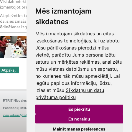
Visi dalībnieki aktīvi iesaistās mācībās, kopīgi radot inovatīvas idejas,
izmantojot praktiskas metodes, lai veicinātu radošumu un līdzdalību.
Mēs izmantojam
Atgriežoties tehnikuma skolotājas organizēs POP-UP restorānu un
sīkdatnes
dalīsies zināšanās ar citu skolu skolotājiem par bezatkritumu pieeju
ēdināšanas izglītībā.
Mēs izmantojam sīkdatnes un citas
izsekošanas tehnoloģijas, lai uzlabotu
Jūsu pārlūkošanas pieredzi mūsu
vietnē, parādītu Jums personalizētu
saturu un mērķētas reklāmas, analizētu
mūsu vietnes datplūsmu un saprastu,
Atpakaļ
<< Iepriekšējā ziņa
Nākamā ziņa >>
no kurienes nāk mūsu apmeklētāji. Lai
Share
iegūtu papildus informāciju, lūdzu,
izlasiet mūsu
Sīkdatņu un datu
privātuma politiku
RTRIT Nīcgales
Nīcgales iela 26, Rīga
E-pasts:
Tālrunis:
67575580
rtrit@rtrit.lv
Facebook; Instagram:
@RigasTRIT
Struktūrvienības vadītāja: Inna Jurkāne
Es piekrītu
inna.jurkane@rtrit.lv
Es noraidu
Mainīt manas preferences