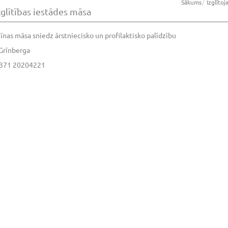
Sākums
Izglīto
zglītības iestādes māsa
nas māsa sniedz ārstniecisko un profilaktisko palīdzību
 Grīnberga
 +371 20204221