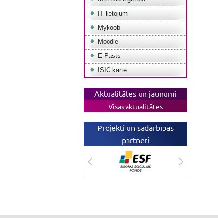
IT lietojumi
Mykoob
Moodle
E-Pasts
ISIC karte
Aktualitātes un jaunumi
Visas aktualitātes
Projekti un sadarbības
partneri