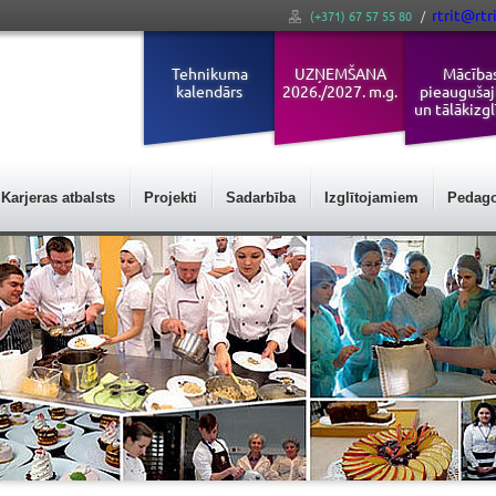
rtrit@rtri
(+371) 67 57 55 80
/
Tehnikuma
UZŅEMŠANA
Mācība
kalendārs
2026./2027. m.g.
pieauguša
un tālākizgl
Karjeras atbalsts
Projekti
Sadarbība
Izglītojamiem
Pedag