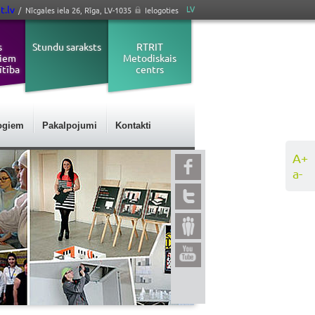
t.lv
LV
/ Nīcgales iela 26, Rīga, LV-1035
Ielogoties
s
Stundu saraksts
RTRIT
jiem
Metodiskais
ītība
centrs
ogiem
Pakalpojumi
Kontakti
A+
a-