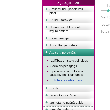
Izglītojamiem
I
Ārpusstundu pasākumu
plāni
Medicī
Stundu saraksts
Iveta
Normatīvie dokumenti
Tel.:
izglītojamiem
Eksaminācija
Konsultāciju grafiks
Atbalsta personāls
Izglītības un skolu psihologs
Sociālais pedagogs
Speciālists bērnu tiesību
aizsardzības jautājumos
Izglītības iestādes māsa
Sports
Dienesta viesnīcas
Izglītojamo pašpārvalde
Interešu izglītība