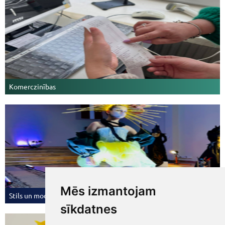
Komerczinības
Mēs izmantojam
Stils un mode
sīkdatnes