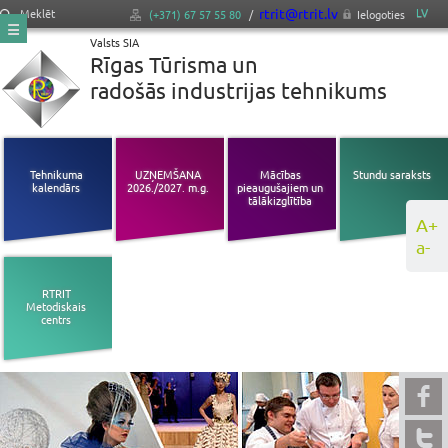
rtrit@rtrit.lv
LV
Meklēt
(+371) 67 57 55 80
/
Ielogoties
Valsts SIA
Rīgas Tūrisma un
radošās industrijas tehnikums
Tehnikuma
UZŅEMŠANA
Mācības
Stundu saraksts
kalendārs
2026./2027. m.g.
pieaugušajiem un
tālākizglītība
A+
a-
RTRIT
Metodiskais
centrs