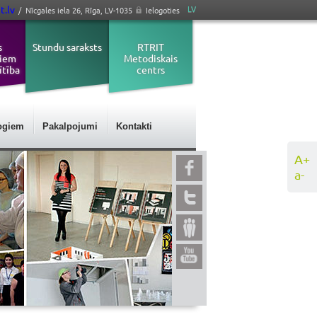
t.lv
LV
/ Nīcgales iela 26, Rīga, LV-1035
Ielogoties
s
Stundu saraksts
RTRIT
jiem
Metodiskais
ītība
centrs
ogiem
Pakalpojumi
Kontakti
A+
a-