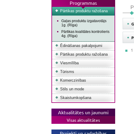
Programmas
P
Pārtikas produktu ražošana
Gaļas produktu izgatavotājs
G
1g. (Rīga)
Pārtikas kvalitātes kontrolieris
4g. (Rīga)
P
Ēdināšanas pakalpojumi
1
Pārtikas produktu ražošana
Viesmīlība
Tūrisms
Komerczinības
Stils un mode
Skaistumkopšana
Aktualitātes un jaunumi
Visas aktualitātes
Projekti un sadarbības