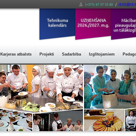
rtrit@rtri
(+371) 67 57 55 80
/
Tehnikuma
UZŅEMŠANA
Mācība
kalendārs
2026./2027. m.g.
pieauguša
un tālākizgl
Karjeras atbalsts
Projekti
Sadarbība
Izglītojamiem
Pedag