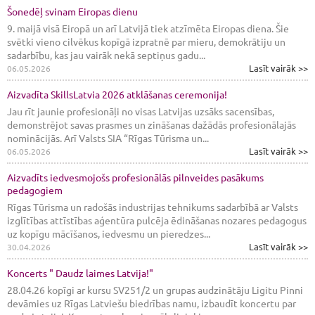
Šonedēļ svinam Eiropas dienu
9. maijā visā Eiropā un arī Latvijā tiek atzīmēta Eiropas diena. Šie
svētki vieno cilvēkus kopīgā izpratnē par mieru, demokrātiju un
sadarbību, kas jau vairāk nekā septiņus gadu...
Lasīt vairāk >>
06.05.2026
Aizvadīta SkillsLatvia 2026 atklāšanas ceremonija!
Jau rīt jaunie profesionāļi no visas Latvijas uzsāks sacensības,
demonstrējot savas prasmes un zināšanas dažādās profesionālajās
nominācijās. Arī Valsts SIA “Rīgas Tūrisma un...
Lasīt vairāk >>
06.05.2026
Aizvadīts iedvesmojošs profesionālās pilnveides pasākums
pedagogiem
Rīgas Tūrisma un radošās industrijas tehnikums sadarbībā ar Valsts
izglītības attīstības aģentūra pulcēja ēdināšanas nozares pedagogus
uz kopīgu mācīšanos, iedvesmu un pieredzes...
Lasīt vairāk >>
30.04.2026
Koncerts " Daudz laimes Latvija!"
28.04.26 kopīgi ar kursu SV251/2 un grupas audzinātāju Ligitu Pinni
devāmies uz Rīgas Latviešu biedrības namu, izbaudīt koncertu par