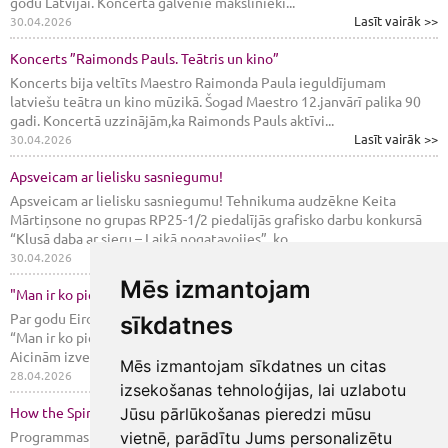
godu Latvijai. Koncerta galvenie mākslinieki...
Lasīt vairāk >>
30.04.2026
Koncerts ”Raimonds Pauls. Teātris un kino”
Koncerts bija veltīts Maestro Raimonda Paula ieguldījumam
latviešu teātra un kino mūzikā. Šogad Maestro 12.janvārī palika 90
gadi. Koncertā uzzinājām,ka Raimonds Pauls aktīvi...
Lasīt vairāk >>
30.04.2026
Apsveicam ar lielisku sasniegumu!
Apsveicam ar lielisku sasniegumu! Tehnikuma audzēkne Keita
Mārtiņsone no grupas RP25-1/2 piedalījās grafisko darbu konkursā
“Klusā daba ar sieru – Laikā nogatavojies”, ko...
Lasīt vairāk >>
30.04.2026
Mēs izmantojam
"Man ir ko piebilst" debates
Par godu Eiropas dienai 06.maijā EPVS komanda organizē debates
sīkdatnes
“Man ir ko piebilst”, un aicina Jūsu jauniešus tajā piedalīties.
Aicinām izveidot komandu 5 jauniešu sastāvā –...
Mēs izmantojam sīkdatnes un citas
Lasīt vairāk >>
28.04.2026
izsekošanas tehnoloģijas, lai uzlabotu
How the Spiral Works
Jūsu pārlūkošanas pieredzi mūsu
Programmas “Latvijas skolas soma” ietvaros 16. aprīlī TK 23-1/2
vietnē, parādītu Jums personalizētu