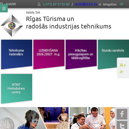
rtrit@rtrit.lv
LV
Meklēt
(+371) 67 57 55 80
/
Ielogoties
Valsts SIA
Rīgas Tūrisma un
radošās industrijas tehnikums
Tehnikuma
UZŅEMŠANA
Mācības
Stundu saraksts
kalendārs
2026./2027. m.g.
pieaugušajiem un
tālākizglītība
A+
a-
RTRIT
Metodiskais
centrs