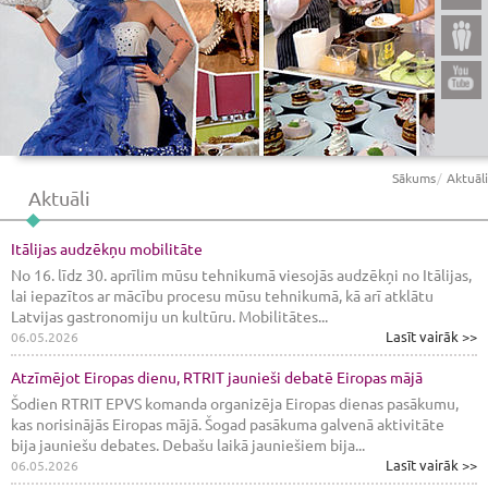
Sākums
Aktuāli
Aktuāli
Itālijas audzēkņu mobilitāte
No 16. līdz 30. aprīlim mūsu tehnikumā viesojās audzēkņi no Itālijas,
lai iepazītos ar mācību procesu mūsu tehnikumā, kā arī atklātu
Latvijas gastronomiju un kultūru. Mobilitātes...
Lasīt vairāk >>
06.05.2026
Atzīmējot Eiropas dienu, RTRIT jaunieši debatē Eiropas mājā
Šodien RTRIT EPVS komanda organizēja Eiropas dienas pasākumu,
kas norisinājās Eiropas mājā. Šogad pasākuma galvenā aktivitāte
bija jauniešu debates. Debašu laikā jauniešiem bija...
Lasīt vairāk >>
06.05.2026