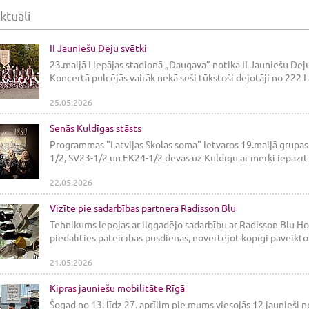
ktuāli
II Jauniešu Deju svētki
23.maijā Liepājas stadionā „Daugava” notika II Jauniešu Deju
Koncertā pulcējās vairāk nekā seši tūkstoši dejotāji no 222 La
25.05.2026
Senās Kuldīgas stāsts
Programmas "Latvijas Skolas soma" ietvaros 19.maijā grupas 
1/2, SV23-1/2 un EK24-1/2 devās uz Kuldīgu ar mērķi iepazīt
22.05.2026
Vizīte pie sadarbības partnera Radisson Blu
Tehnikums lepojas ar ilggadējo sadarbību ar Radisson Blu Ho
piedalīties pateicības pusdienās, novērtējot kopīgi paveikto
21.05.2026
Kipras jauniešu mobilitāte Rīgā
Šogad no 13. līdz 27. aprīlim pie mums viesojās 12 jaunieši no