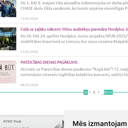
No 5. līdz 8. maijam tika aizvadīta iedvesmojoša un darba pil
CHASE skolu tīkla sanāksmē, ko šoreiz uzņēma viesmīlīgās Pro
13.05.2026
Ceļā uz zaļāku nākotni: Mūsu audzēkņu pieredze Nordplus Ju
No 20. līdz 24. aprīlim Nordplus Junior projekta NPJR-2025/
mobilitātes braucienā uz Lietuvu, kur viņus uzņēma Klaipēdas
13.05.2026
PATEICĪBAS DIENAS PASĀKUMS
Aicinām uz Pateicības dienas pasākumu “Kopā būt”! 12. maijā 
norisināsies interešu izglītības kolektīvu koncerts, veltīts Mā
08.05.2026
<<
1
2
3
231
>>
....
Mēs izmantojam 
RTRIT Preiļi
RTRIT Deglava
Augusta Deglava iela 41a,