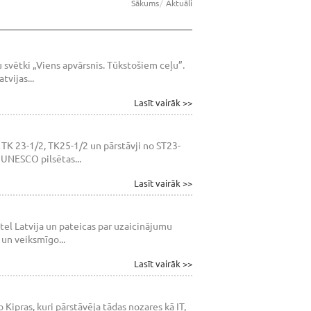
Sākums
Aktuāli
 svētki „Viens apvārsnis. Tūkstošiem ceļu”.
tvijas...
Lasīt vairāk >>
TK 23-1/2, TK25-1/2 un pārstāvji no ST23-
 UNESCO pilsētas...
Lasīt vairāk >>
tel Latvija un pateicas par uzaicinājumu
 un veiksmīgo...
Lasīt vairāk >>
 Kipras, kuri pārstāvēja tādas nozares kā IT,