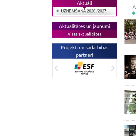
Aktuāli
A
UZŅEMŠANA 2026./2027.
Aktualitātes un jaunumi
Visas aktualitātes
Projekti un sadarbības
partneri