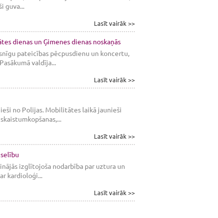
 guva...
Lasīt vairāk >>
ātes dienas un Ģimenes dienas noskaņās
irsnīgu pateicības pēcpusdienu un koncertu,
Pasākumā valdīja...
Lasīt vairāk >>
eši no Polijas. Mobilitātes laikā jaunieši
skaistumkopšanas,...
Lasīt vairāk >>
eselību
nājās izglītojoša nodarbība par uztura un
r kardioloģi...
Lasīt vairāk >>