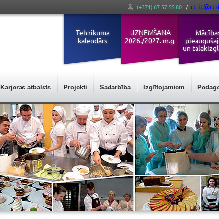
rtrit@rtri
(+371) 67 57 55 80
/
Tehnikuma
UZŅEMŠANA
Mācība
kalendārs
2026./2027. m.g.
pieauguša
un tālākizgl
Karjeras atbalsts
Projekti
Sadarbība
Izglītojamiem
Pedag