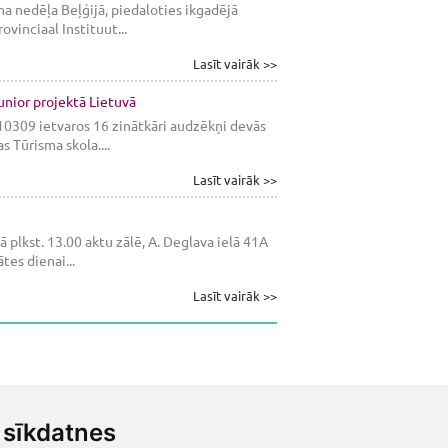
na nedēļa Beļģijā, piedaloties ikgadējā
vinciaal Instituut...
Lasīt vairāk >>
nior projektā Lietuvā
10309 ietvaros 16 zinātkāri audzēkņi devās
 Tūrisma skola....
Lasīt vairāk >>
plkst. 13.00 aktu zālē, A. Deglava ielā 41A
tes dienai...
Lasīt vairāk >>
sīkdatnes