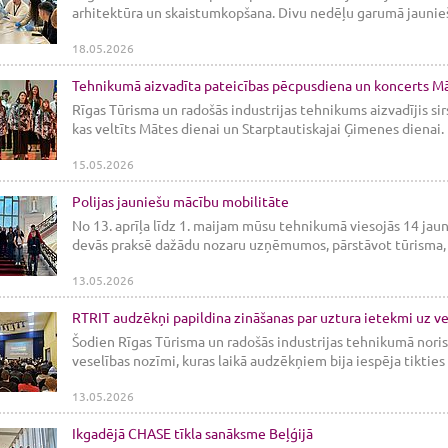
arhitektūra un skaistumkopšana. Divu nedēļu garumā jaunieši
18.05.2026
Tehnikumā aizvadīta pateicības pēcpusdiena un koncerts M
Rīgas Tūrisma un radošās industrijas tehnikums aizvadījis s
kas veltīts Mātes dienai un Starptautiskajai Ģimenes dienai. 
15.05.2026
Polijas jauniešu mācību mobilitāte
No 13. aprīļa līdz 1. maijam mūsu tehnikumā viesojās 14 jauni
devās praksē dažādu nozaru uzņēmumos, pārstāvot tūrisma, 
13.05.2026
RTRIT audzēkņi papildina zināšanas par uztura ietekmi uz v
Šodien Rīgas Tūrisma un radošās industrijas tehnikumā norisi
veselības nozīmi, kuras laikā audzēkņiem bija iespēja tikties a
13.05.2026
Ikgadējā CHASE tīkla sanāksme Beļģijā