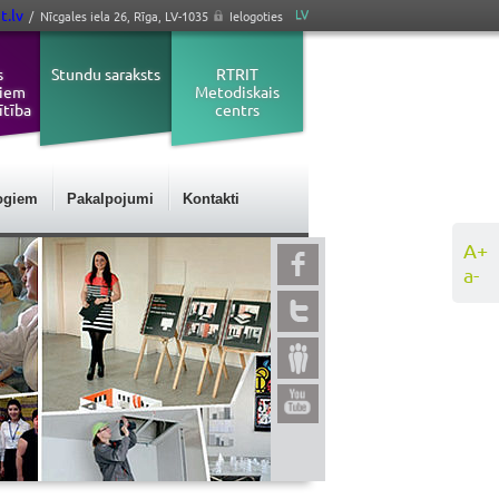
t.lv
LV
/ Nīcgales iela 26, Rīga, LV-1035
Ielogoties
s
Stundu saraksts
RTRIT
jiem
Metodiskais
ītība
centrs
ogiem
Pakalpojumi
Kontakti
A+
a-