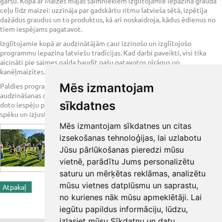
garšu. Kopā ar Maizes mājas saimniekiem izglītojamie iepazina grauda
ceļu līdz maizei: uzzināja par gadskārtu ritmu latvieša sētā, izpētīja
dažādus graudus un to produktus, kā arī noskaidroja, kādus ēdienus no
tiem iespējams pagatavot.
Izglītojamie kopā ar audzinātājām caur izzinošo un izglītojošo
programmu iepazina latviešu tradīcijas. Kad darbi paveikti, visi tika
aicināti pie saimes galda baudīt pašu gatavotos pīrāgus un
kanēļmaizītes. Paldies par sirsnīgo un garšīgo uzņemšanu!
Mēs izmantojam
Paldies programmai "Latvijas skolas soma", direktores vietniecei
audzināšanas darbā un kultūrizglītības jomā Ludmilai Levančukai, par
sīkdatnes
doto iespēju paplašināt savu redzesloku, piedzīvot tautas tradīciju
spēku un izjust kopā būšanas prieku!
Mēs izmantojam sīkdatnes un citas
izsekošanas tehnoloģijas, lai uzlabotu
Jūsu pārlūkošanas pieredzi mūsu
vietnē, parādītu Jums personalizētu
saturu un mērķētas reklāmas, analizētu
mūsu vietnes datplūsmu un saprastu,
Atpakaļ
<< Iepriekšējā ziņa
Nākamā ziņa >>
no kurienes nāk mūsu apmeklētāji. Lai
Share
iegūtu papildus informāciju, lūdzu,
izlasiet mūsu
Sīkdatņu un datu