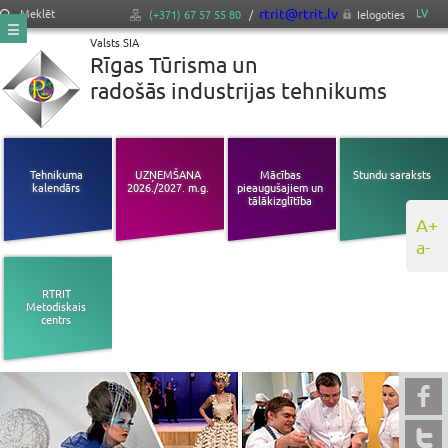
rtrit@rtrit.lv
LV
Meklēt
(+371) 67 57 55 80
/
Ielogoties
Valsts SIA
Rīgas Tūrisma un
radošās industrijas tehnikums
Tehnikuma
UZŅEMŠANA
Mācības
Stundu saraksts
kalendārs
2026./2027. m.g.
pieaugušajiem un
tālākizglītība
A+
a-
RTRIT
Metodiskais
centrs