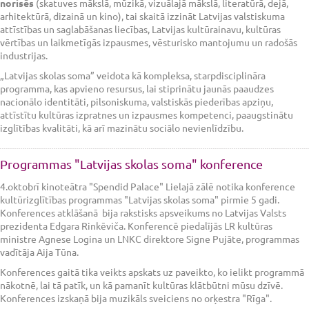
norisēs
(skatuves mākslā, mūzikā, vizuālajā mākslā, literatūrā, dejā,
arhitektūrā, dizainā un kino), tai skaitā izzināt Latvijas valstiskuma
attīstības un saglabāšanas liecības, Latvijas kultūrainavu, kultūras
vērtības un laikmetīgās izpausmes, vēsturisko mantojumu un radošās
industrijas.
„Latvijas skolas soma” veidota kā kompleksa, starpdisciplināra
programma, kas apvieno resursus, lai stiprinātu jaunās paaudzes
nacionālo identitāti, pilsoniskuma, valstiskās piederības apziņu,
attīstītu kultūras izpratnes un izpausmes kompetenci, paaugstinātu
izglītības kvalitāti, kā arī mazinātu sociālo nevienlīdzību.
Programmas "Latvijas skolas soma" konference
4.oktobrī kinoteātra "Spendid Palace" Lielajā zālē notika konference
kultūrizglītības programmas "Latvijas skolas soma" pirmie 5 gadi.
Konferences atklāšanā bija rakstisks apsveikums no Latvijas Valsts
prezidenta Edgara Rinkēviča. Konferencē piedalījās LR kultūras
ministre Agnese Logina un LNKC direktore Signe Pujāte, programmas
vadītāja Aija Tūna.
Konferences gaitā tika veikts apskats uz paveikto, ko ielikt programmā
nākotnē, lai tā patīk, un kā pamanīt kultūras klātbūtni mūsu dzīvē.
Konferences izskaņā bija muzikāls sveiciens no orķestra "Rīga".