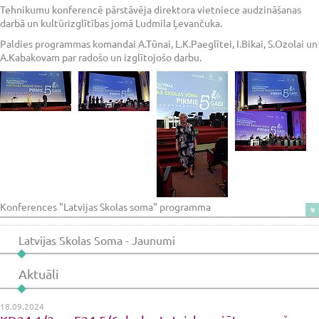
Tehnikumu konferencē pārstāvēja direktora vietniece audzināšanas
darbā un kultūrizglītības jomā Ludmila Ļevančuka.
Paldies programmas komandai A.Tūnai, L.K.Paeglītei, I.Bikai, S.Ozolai un
A.Kabakovam par radošo un izglītojošo darbu.
Konferences "Latvijas Skolas soma" programma
Latvijas Skolas Soma - Jaunumi
Aktuāli
18.09.2024