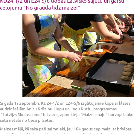
KD24-1/2 un E24-5/6 dodas Latvisko sajūtu un garšu
ceļojumā “No grauda līdz maizei”
Šī gada 17.septembrī, KD24-1/2 un E24-5/6 izglītojamie kopā ar klases
audzinātājām Anitu Krūziņu-Liepu un Ingu Kuršu, programmas
"Latvijas Skolas soma" ietvaros, apmeklēja "Maizes māju" burvīgā lauku
sētā netālu no Cēsu pilsētas.
Maizes mājā, kā saka paši saimnieki, jau 104 gadus cep maizi ar brīvības