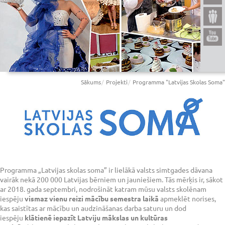
Sākums
Projekti
Programma "Latvijas Skolas Soma"
Programma „Latvijas skolas soma” ir lielākā valsts simtgades dāvana
vairāk nekā 200 000 Latvijas bērniem un jauniešiem. Tās mērķis ir, sākot
ar 2018. gada septembri, nodrošināt katram mūsu valsts skolēnam
iespēju
vismaz vienu reizi mācību semestra laikā
apmeklēt norises,
kas saistītas ar mācību un audzināšanas darba saturu un dod
iespēju
klātienē iepazīt Latviju mākslas un kultūras