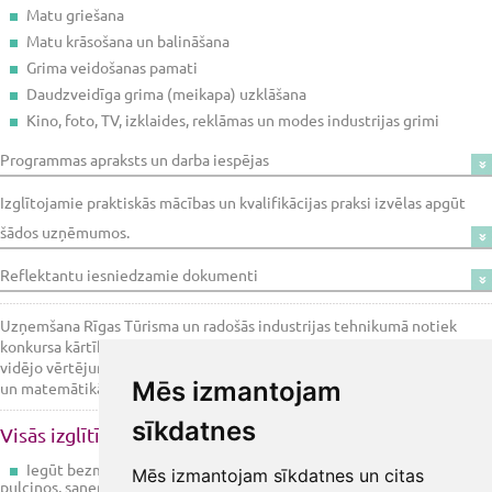
Matu griešana
Matu krāsošana un balināšana
Grima veidošanas pamati
Daudzveidīga grima (meikapa) uzklāšana
Kino, foto, TV, izklaides, reklāmas un modes industrijas grimi
Programmas apraksts un darba iespējas
Izglītojamie praktiskās mācības un kvalifikācijas praksi izvēlas apgūt
šādos uzņēmumos.
Reflektantu iesniedzamie dokumenti
Uzņemšana Rīgas Tūrisma un radošās industrijas tehnikumā notiek
konkursa kārtībā, ņemot vērā iepriekšējās izglītības mācību sniegumu
vidējo vērtējumu latviešu valodā, latviešu literatūrā, pirmajā svešvalodā
Mēs izmantojam
un matemātikā.
sīkdatnes
Visās izglītības programmās mācību laikā ir iespējas:
Iegūt bezmaksas izglītību, piedalīties interešu izglītības un sporta
Mēs izmantojam sīkdatnes un citas
pulciņos, saņemt stipendiju, izmantot dienesta viesnīcu;