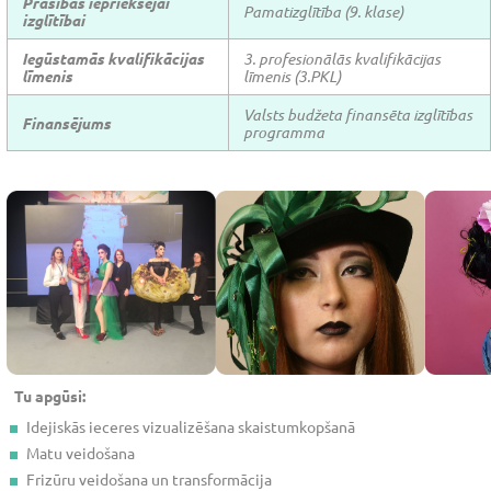
Prasības iepriekšējai
Pamatizglītība (9. klase)
izglītībai
Iegūstamās kvalifikācijas
3. profesionālās kvalifikācijas
līmenis
līmenis (3.PKL)
Valsts budžeta finansēta izglītības
Finansējums
programma
Tu apgūsi:
Idejiskās ieceres vizualizēšana skaistumkopšanā
Matu veidošana
Frizūru veidošana un transformācija