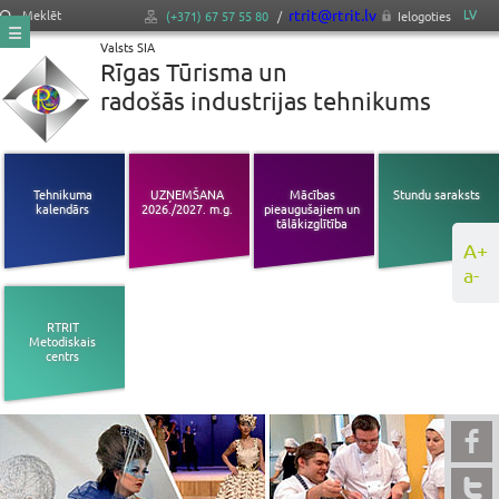
rtrit@rtrit.lv
LV
Meklēt
(+371) 67 57 55 80
/
Ielogoties
Valsts SIA
Rīgas Tūrisma un
radošās industrijas tehnikums
Tehnikuma
UZŅEMŠANA
Mācības
Stundu saraksts
kalendārs
2026./2027. m.g.
pieaugušajiem un
tālākizglītība
A+
a-
RTRIT
Metodiskais
centrs