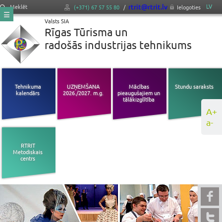
rtrit@rtrit.lv
LV
Meklēt
(+371) 67 57 55 80
/
Ielogoties
Valsts SIA
Rīgas Tūrisma un
radošās industrijas tehnikums
Tehnikuma
UZŅEMŠANA
Mācības
Stundu saraksts
kalendārs
2026./2027. m.g.
pieaugušajiem un
tālākizglītība
A+
a-
RTRIT
Metodiskais
centrs