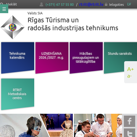
rtrit@rtrit.lv
LV
Meklēt
(+371) 67 57 55 80
/
Ielogoties
Valsts SIA
Rīgas Tūrisma un
radošās industrijas tehnikums
Tehnikuma
UZŅEMŠANA
Mācības
Stundu saraksts
kalendārs
2026./2027. m.g.
pieaugušajiem un
tālākizglītība
A+
a-
RTRIT
Metodiskais
centrs