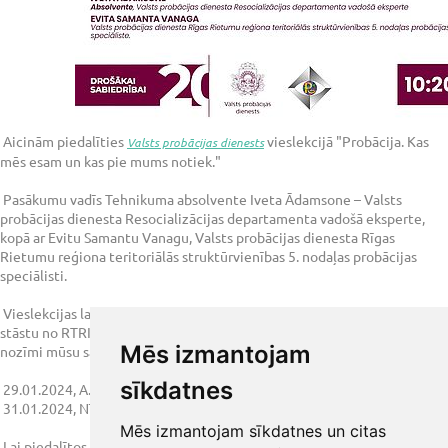
Aicinām piedalīties
vieslekcijā "Probācija. Kas
Valsts probācijas dienests
mēs esam un kas pie mums notiek."
Pasākumu vadīs Tehnikuma absolvente Iveta Ādamsone – Valsts
probācijas dienesta Resocializācijas departamenta vadošā eksperte,
kopā ar Evitu Samantu Vanagu, Valsts probācijas dienesta Rīgas
Rietumu reģiona teritoriālās struktūrvienības 5. nodaļas probācijas
speciālisti.
Vieslekcijas laikā Iveta Ādamsone dalīsies ar savu aizraujošo absolventa
stāstu no RTRIT, sniedzot ieskatu probācijas darba specifiku un tā
Mēs izmantojam
nozīmi mūsu sabiedrībā.
sīkdatnes
29.01.2024, A.Deglava 41a aktu zālē, plkst. 10:20
31.01.2024, Nīcgales 26 Tumšā aktu zālē, plkst. 10:20.
Mēs izmantojam sīkdatnes un citas
Lai piedalītos, aizpildot pieteikuma