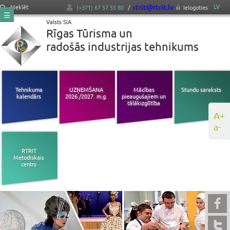
rtrit@rtrit.lv
LV
Meklēt
(+371) 67 57 55 80
/
Ielogoties
Valsts SIA
Rīgas Tūrisma un
radošās industrijas tehnikums
Tehnikuma
UZŅEMŠANA
Mācības
Stundu saraksts
kalendārs
2026./2027. m.g.
pieaugušajiem un
tālākizglītība
A+
a-
RTRIT
Metodiskais
centrs