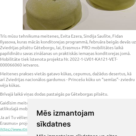
Trīs mūsu tehnikuma meitenes, Evita Ezera, Sindija Saulīte, Fidan
Ilyasova, kuras mācās konditorejas programmā, februāra beigās devās uz
Zviedrijas pilsētu Gēteborgu, lai, Erasmus+ PRO mobilitātes laikā
papildinātu savas zināšanas un praktiskās iemaņas konditorejas jomā.
Mobilitāte tiek īstenota projekta Nr. 2022-1-LV01-KA121-VET-
000066060 ietvaros.
Meitenes prakses vietās gatavo kūkas, cepumus, dažādus desertus, kā
arī Zviedrijas nacionālos gardumus - Princešu kūku un “semlas”- zviedru
vēja kūkas.
Brīvajā laikā viņas dodas pastaigās pa Gēteborgas pilsētu.
Gaidīsim meitenes atpakaļ Latvijā 30. maijā un novēlēsim veiksmi
atlikušajā mobilitātē!
Mēs izmantojam
Ja arī Tu vēlies gūt pieredzi un piedzīvojumus, piesakies kādā no
sīkdatnes
Erasmus+ projekta mobilitātēm:
https://www.rtrit.lv/projekti/erasmus/piesakies/