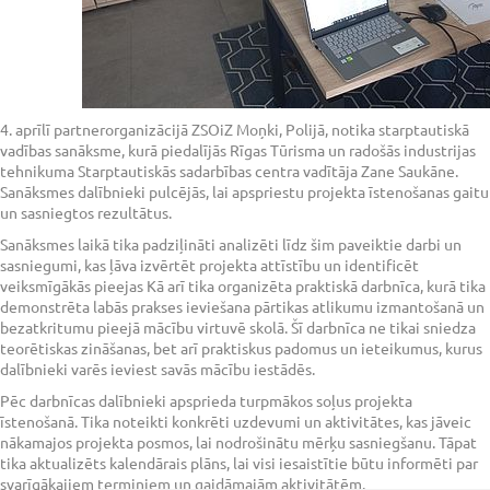
4. aprīlī partnerorganizācijā ZSOiZ Moņki, Polijā, notika starptautiskā
vadības sanāksme, kurā piedalījās Rīgas Tūrisma un radošās industrijas
tehnikuma Starptautiskās sadarbības centra vadītāja Zane Saukāne.
Sanāksmes dalībnieki pulcējās, lai apspriestu projekta īstenošanas gaitu
un sasniegtos rezultātus.
Sanāksmes laikā tika padziļināti analizēti līdz šim paveiktie darbi un
sasniegumi, kas ļāva izvērtēt projekta attīstību un identificēt
veiksmīgākās pieejas Kā arī tika organizēta praktiskā darbnīca, kurā tika
demonstrēta labās prakses ieviešana pārtikas atlikumu izmantošanā un
bezatkritumu pieejā mācību virtuvē skolā. Šī darbnīca ne tikai sniedza
teorētiskas zināšanas, bet arī praktiskus padomus un ieteikumus, kurus
dalībnieki varēs ieviest savās mācību iestādēs.
Pēc darbnīcas dalībnieki apsprieda turpmākos soļus projekta
īstenošanā. Tika noteikti konkrēti uzdevumi un aktivitātes, kas jāveic
nākamajos projekta posmos, lai nodrošinātu mērķu sasniegšanu. Tāpat
tika aktualizēts kalendārais plāns, lai visi iesaistītie būtu informēti par
svarīgākajiem termiņiem un gaidāmajām aktivitātēm.