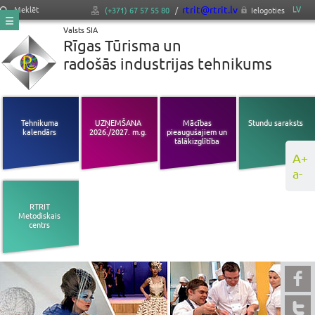
rtrit@rtrit.lv
LV
Meklēt
(+371) 67 57 55 80
/
Ielogoties
Valsts SIA
Rīgas Tūrisma un
radošās industrijas tehnikums
Tehnikuma
UZŅEMŠANA
Mācības
Stundu saraksts
kalendārs
2026./2027. m.g.
pieaugušajiem un
tālākizglītība
A+
a-
RTRIT
Metodiskais
centrs