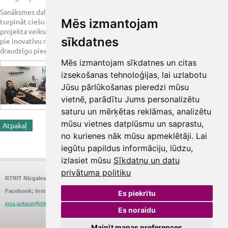
Sanāksmes dalībnieki uzsvēra sadarbības nozīmīgumu un vienojās
Mēs izmantojam
turpināt ciešu komunikāciju, lai dalītos ar pieredzi un nodrošinātu
projekta veiksmīgu attīstību. Tika izteikta apņemšanās turpināt darbu
sīkdatnes
pie inovatīvu risinājumu meklēšanas, kas veicinātu ilgtspējīgu un videi
draudzīgu pieeju pārtikas izmantošanā izglītības iestādēs.
Mēs izmantojam sīkdatnes un citas
izsekošanas tehnoloģijas, lai uzlabotu
Jūsu pārlūkošanas pieredzi mūsu
vietnē, parādītu Jums personalizētu
saturu un mērķētas reklāmas, analizētu
mūsu vietnes datplūsmu un saprastu,
Atpakaļ
<< Iepriekšējā ziņa
Nākamā ziņa >>
no kurienes nāk mūsu apmeklētāji. Lai
Share
iegūtu papildus informāciju, lūdzu,
izlasiet mūsu
Sīkdatņu un datu
privātuma politiku
RTRIT Nīcgales
Nīcgales iela 26, Rīga
E-pasts:
Tālrunis:
67575580
rtrit@rtrit.lv
Facebook; Instagram:
@RigasTRIT
Struktūrvienības vadītāja: Inna Jurkāne
Es piekrītu
inna.jurkane@rtrit.lv
Es noraidu
Mainīt manas preferences