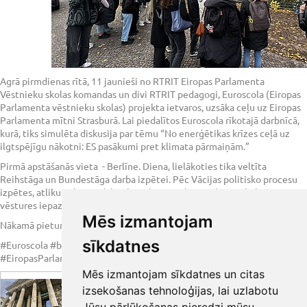
Agrā pirmdienas rītā, 11 jaunieši no RTRIT Eiropas Parlamenta
Vēstnieku skolas komandas un divi RTRIT pedagogi, Euroscola (Eiropas
Parlamenta vēstnieku skolas) projekta ietvaros, uzsāka ceļu uz Eiropas
Parlamenta mītni Strasburā. Lai piedalītos Euroscola rīkotajā darbnīcā,
kurā, tiks simulēta diskusija par tēmu “No enerģētikas krīzes ceļā uz
ilgtspējīgu nākotni: ES pasākumi pret klimata pārmaiņām.”
Pirmā apstāšanās vieta - Berlīne. Diena, lielākoties tika veltīta
Reihstāga un Bundestāga darba izpētei. Pēc Vācijas politisko procesu
izpētes, atlikusī dienas daļa tika veltīta Berlīnes pilsētas, kultūras un
vēstures iepazīšanai.
Mēs izmantojam
Nākamā pietura - Strasburā!
sīkdatnes
#Euroscola #brandenburg #Bundestag #ilgtspēja #klimatapārmaiņas
#EiropasParlaments #europarlament
Mēs izmantojam sīkdatnes un citas
izsekošanas tehnoloģijas, lai uzlabotu