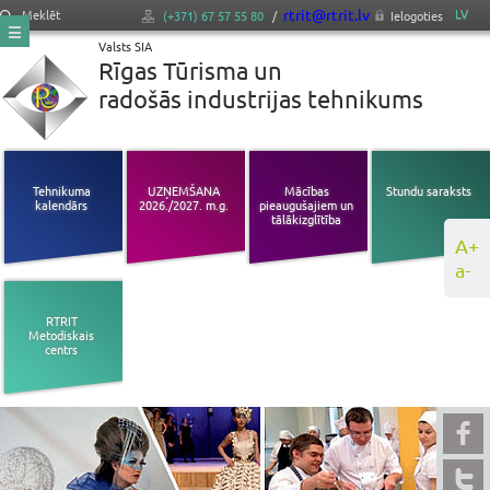
rtrit@rtrit.lv
LV
Meklēt
(+371) 67 57 55 80
/
Ielogoties
Valsts SIA
Rīgas Tūrisma un
radošās industrijas tehnikums
Tehnikuma
UZŅEMŠANA
Mācības
Stundu saraksts
kalendārs
2026./2027. m.g.
pieaugušajiem un
tālākizglītība
A+
a-
RTRIT
Metodiskais
centrs