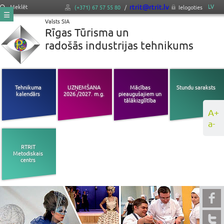
rtrit@rtrit.lv
LV
Meklēt
(+371) 67 57 55 80
/
Ielogoties
Valsts SIA
Rīgas Tūrisma un
radošās industrijas tehnikums
Tehnikuma
UZŅEMŠANA
Mācības
Stundu saraksts
kalendārs
2026./2027. m.g.
pieaugušajiem un
tālākizglītība
A+
a-
RTRIT
Metodiskais
centrs