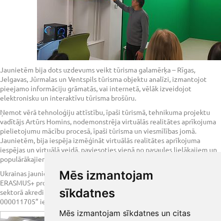
Jaunietēm bija dots uzdevums veikt tūrisma galamērķa – Rīgas,
Jelgavas, Jūrmalas un Ventspils tūrisma objektu analīzi, izmantojot
pieejamo informāciju grāmatās, vai internetā, vēlāk izveidojot
elektronisku un interaktīvu tūrisma brošūru.
Ņemot vērā tehnoloģiju attīstību, īpaši tūrismā, tehnikuma projektu
vadītājs Artūrs Homins, nodemonstrēja virtuālās realitātes aprīkojuma
pielietojumu mācību procesā, īpaši tūrisma un viesmīlības jomā.
Jaunietēm, bija iespēja izmēģināt virtuālās realitātes aprīkojuma
iespējas un virtuālā veidā, paviesoties vienā no pasaules lielākajiem un
populārākajiem tūrisma objektiem – Luvras muzejā, Francijā.
Mēs izmantojam
Ukrainas jauniešu un pavadošo pedagogu mobilitāte Latvijā notiek
ERASMUS+ projekta “Personu mobilitāte profesionālās izglītības
sīkdatnes
sektorā akreditētām institūcijām Nr. 2021-1-LV01-KA121-VET-
000011705” ievaros.
Mēs izmantojam sīkdatnes un citas