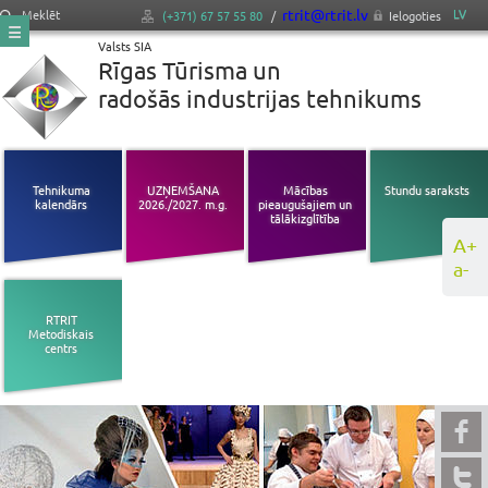
rtrit@rtrit.lv
LV
Meklēt
(+371) 67 57 55 80
/
Ielogoties
Valsts SIA
Rīgas Tūrisma un
radošās industrijas tehnikums
Tehnikuma
UZŅEMŠANA
Mācības
Stundu saraksts
kalendārs
2026./2027. m.g.
pieaugušajiem un
tālākizglītība
A+
a-
RTRIT
Metodiskais
centrs