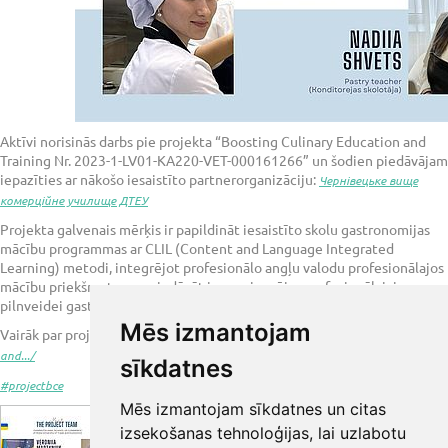
Aktīvi norisinās darbs pie projekta “Boosting Culinary Education and
Training Nr. 2023-1-LV01-KA220-VET-000161266” un šodien piedāvājam
iepazīties ar nākošo iesaistīto partnerorganizāciju:
Чернівецьке вище
комерційне училище ДТЕУ
Projekta galvenais mērķis ir papildināt iesaistīto skolu gastronomijas
mācību programmas ar CLIL (Content and Language Integrated
Learning) metodi, integrējot profesionālo angļu valodu profesionālajos
mācību priekšmetos un piedāvāt jaunas iespējas profesionālajai
pilnveidei gastronomijas izglītības jomā.
Mēs izmantojam
Vairāk par projektu lasi
https://www.rtrit.lv/.../boosting-culinary-education-
and.../
sīkdatnes
#projectbce
Mēs izmantojam sīkdatnes un citas
izsekošanas tehnoloģijas, lai uzlabotu