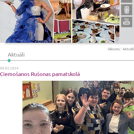
Sākums
Aktuāli
Aktuāli
09.02.2024
Ciemošanos Rušonas pamatskolā